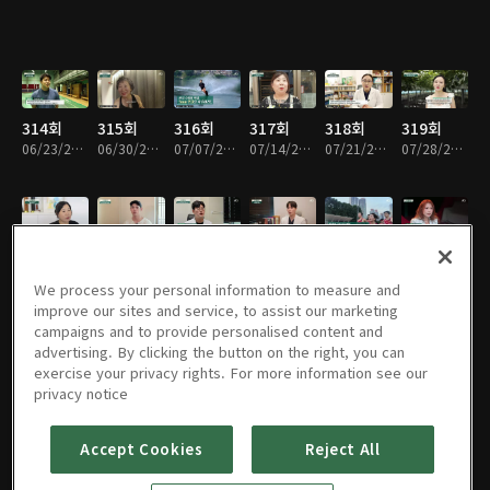
314회
315회
316회
317회
318회
319회
06/23/2024 • 45분
06/30/2024 • 45분
07/07/2024 • 46분
07/14/2024 • 46분
07/21/2024 • 45분
07/28/2024 • 46분
320회
321회
322회
323회
324회
325회
08/04/2024 • 45분
08/11/2024 • 46분
08/18/2024 • 46분
08/25/2024 • 45분
09/01/2024 • 46분
09/08/2024 • 46분
We process your personal information to measure and
improve our sites and service, to assist our marketing
campaigns and to provide personalised content and
advertising. By clicking the button on the right, you can
exercise your privacy rights. For more information see our
326회
327회
328회
329회
330회
331회
privacy notice
09/22/2024 • 46분
09/29/2024 • 46분
10/06/2024 • 46분
10/13/2024 • 46분
10/20/2024 • 46분
10/27/2024 • 45분
Accept Cookies
Reject All