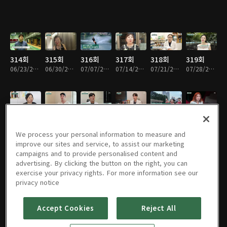
314회
315회
316회
317회
318회
319회
06/23/2024 • 45분
06/30/2024 • 45분
07/07/2024 • 46분
07/14/2024 • 46분
07/21/2024 • 45분
07/28/2024 • 46분
320회
321회
322회
323회
324회
325회
08/04/2024 • 45분
08/11/2024 • 46분
08/18/2024 • 46분
08/25/2024 • 45분
09/01/2024 • 46분
09/08/2024 • 46분
We process your personal information to measure and
improve our sites and service, to assist our marketing
campaigns and to provide personalised content and
advertising. By clicking the button on the right, you can
exercise your privacy rights. For more information see our
326회
327회
328회
329회
330회
331회
privacy notice
09/22/2024 • 46분
09/29/2024 • 46분
10/06/2024 • 46분
10/13/2024 • 46분
10/20/2024 • 46분
10/27/2024 • 45분
Accept Cookies
Reject All