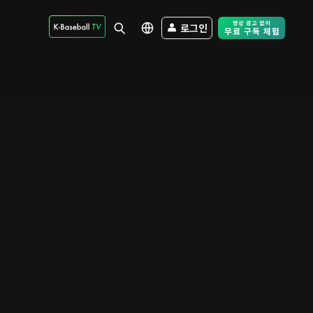
로그인
Free Trial - Sk