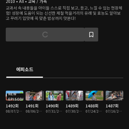
2010 • All • 교육 / 가족
교과서 속 내용들을 아이들 스스로 직접 보고, 듣고, 느낄 수 있는 현장체
험! 성장에 도움이 되는 신선한 제철 먹을거리의 유래 및 효능도 알아보
고 꾸러기 입맛에 꼭 맞춘 밥상까지 맛본다!
에피소드
NEW
EPISODE
1492회
1491회
1490회
1489회
1488회
1487회
08/07/2026 • 22분
08/06/2026 • 22분
07/31/2026 • 22분
07/30/2026 • 22분
07/24/2026 • 22분
07/16/2026 • 22분