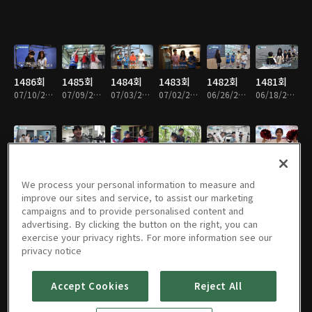
1486회
1485회
1484회
1483회
1482회
1481회
07/10/2026 • 22분
07/09/2026 • 22분
07/03/2026 • 22분
07/02/2026 • 22분
06/26/2026 • 22분
06/18/2026 • 22분
1480회
1479회
1478회
1477회
1476회
1475회
06/11/2026 • 22분
06/05/2026 • 22분
05/29/2026 • 22분
05/28/2026 • 22분
05/22/2026 • 22분
05/21/2026 • 22분
We process your personal information to measure and
improve our sites and service, to assist our marketing
campaigns and to provide personalised content and
advertising. By clicking the button on the right, you can
exercise your privacy rights. For more information see our
1474회
1473회
1472회
1471회
1470회
1469회
privacy notice
05/14/2026 • 22분
05/08/2026 • 22분
04/30/2026 • 22분
04/24/2026 • 22분
04/23/2026 • 22분
04/17/2026 • 22분
Accept Cookies
Reject All