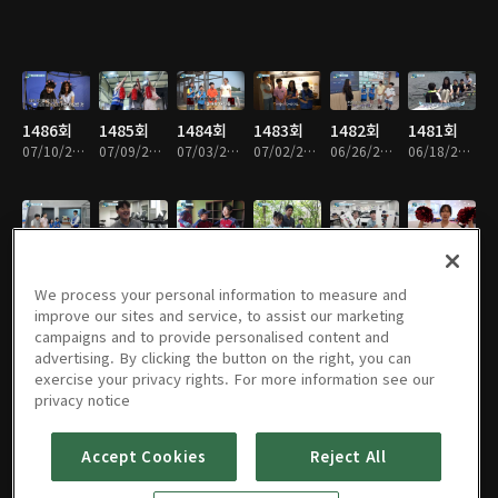
1486회
1485회
1484회
1483회
1482회
1481회
07/10/2026 • 22분
07/09/2026 • 22분
07/03/2026 • 22분
07/02/2026 • 22분
06/26/2026 • 22분
06/18/2026 • 22분
1480회
1479회
1478회
1477회
1476회
1475회
06/11/2026 • 22분
06/05/2026 • 22분
05/29/2026 • 22분
05/28/2026 • 22분
05/22/2026 • 22분
05/21/2026 • 22분
We process your personal information to measure and
improve our sites and service, to assist our marketing
campaigns and to provide personalised content and
advertising. By clicking the button on the right, you can
exercise your privacy rights. For more information see our
1474회
1473회
1472회
1471회
1470회
1469회
privacy notice
05/14/2026 • 22분
05/08/2026 • 22분
04/30/2026 • 22분
04/24/2026 • 22분
04/23/2026 • 22분
04/17/2026 • 22분
Accept Cookies
Reject All