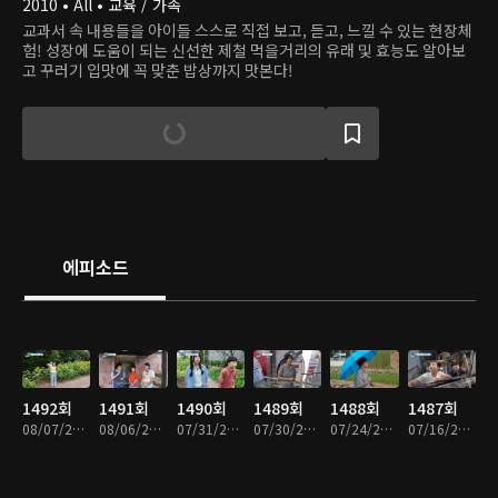
2010 • All • 교육 / 가족
교과서 속 내용들을 아이들 스스로 직접 보고, 듣고, 느낄 수 있는 현장체
험! 성장에 도움이 되는 신선한 제철 먹을거리의 유래 및 효능도 알아보
고 꾸러기 입맛에 꼭 맞춘 밥상까지 맛본다!
에피소드
1492회
1491회
1490회
1489회
1488회
1487회
08/07/2026 • 22분
08/06/2026 • 22분
07/31/2026 • 22분
07/30/2026 • 22분
07/24/2026 • 22분
07/16/2026 • 22분