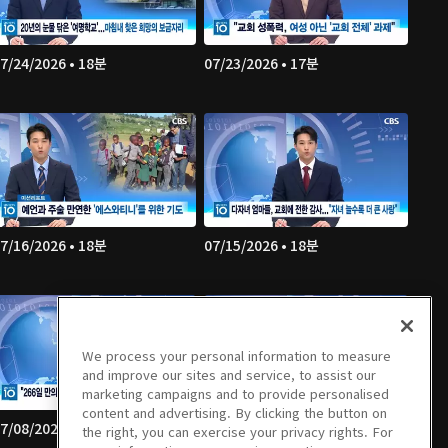
7/24/2026 • 18분
07/23/2026 • 17분
7/16/2026 • 18분
07/15/2026 • 18분
We process your personal information to measure
and improve our sites and service, to assist our
marketing campaigns and to provide personalised
content and advertising. By clicking the button on
7/08/2026 • 18분
07/07/2026 • 18분
the right, you can exercise your privacy rights. For