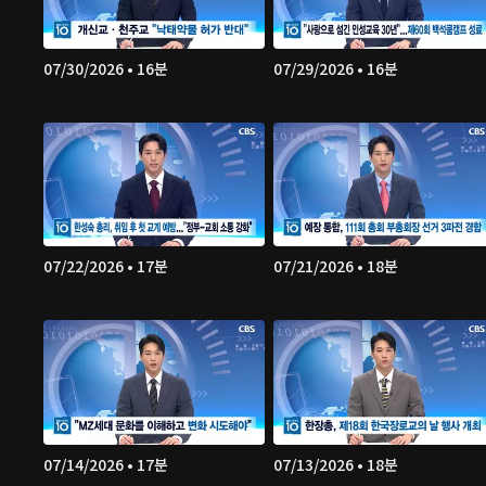
07/30/2026 • 16분
07/29/2026 • 16분
07/22/2026 • 17분
07/21/2026 • 18분
07/14/2026 • 17분
07/13/2026 • 18분