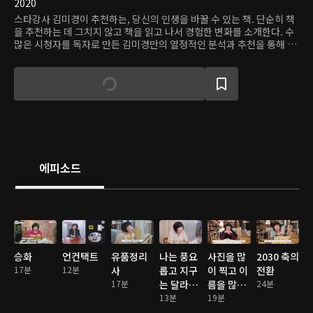
2020
스타강사 김미경이 추천하는, 당신의 인생을 바꿀 수 있는 책. 단순히 책
을 추천하는 데 그치지 않고 책을 읽고 나서 경험한 변화를 소개한다. 수
많은 시청자를 독자로 만든 김미경만의 열정적인 분석과 추천을 통해 좋
은 책을 만나보자.
에피소드
승화
언컨택트
유품정리
나는 풍요
사진을 많
2030 축의
17분
12분
사
롭고 지구
이 찍고 이
전환
17분
는 달라졌
름을 많이
24분
다
13분
불러줘
19분