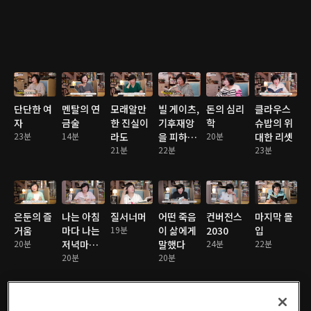
단단한 여
멘탈의 연
모래알만
빌 게이츠,
돈의 심리
클라우스
자
금술
한 진실이
기후재앙
학
슈밥의 위
23분
14분
라도
을 피하는
20분
대한 리셋
21분
법
22분
23분
은둔의 즐
나는 아침
질서너머
어떤 죽음
컨버전스
마지막 몰
거움
마다 나는
19분
이 삶에게
2030
입
20분
저녁마다
말했다
24분
22분
(최종)
20분
20분