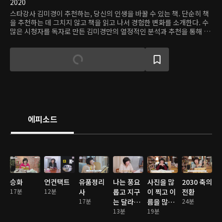
2020
스타강사 김미경이 추천하는, 당신의 인생을 바꿀 수 있는 책. 단순히 책
을 추천하는 데 그치지 않고 책을 읽고 나서 경험한 변화를 소개한다. 수
많은 시청자를 독자로 만든 김미경만의 열정적인 분석과 추천을 통해 좋
은 책을 만나보자.
에피소드
승화
언컨택트
유품정리
나는 풍요
사진을 많
2030 축의
17분
12분
사
롭고 지구
이 찍고 이
전환
17분
는 달라졌
름을 많이
24분
다
13분
불러줘
19분