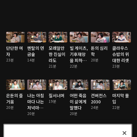
단단한 여
멘탈의 연
모래알만
빌 게이츠,
돈의 심리
클라우스
자
금술
한 진실이
기후재앙
학
슈밥의 위
23분
14분
라도
을 피하는
20분
대한 리셋
21분
법
22분
23분
은둔의 즐
나는 아침
질서너머
어떤 죽음
컨버전스
마지막 몰
거움
마다 나는
19분
이 삶에게
2030
입
20분
저녁마다
말했다
24분
22분
(최종)
20분
20분