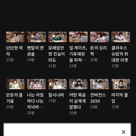
단단한 여
멘탈의 연
모래알만
빌 게이츠,
돈의 심리
클라우스
자
금술
한 진실이
기후재앙
학
슈밥의 위
23분
14분
라도
을 피하는
20분
대한 리셋
21분
법
22분
23분
은둔의 즐
나는 아침
질서너머
어떤 죽음
컨버전스
마지막 몰
거움
마다 나는
19분
이 삶에게
2030
입
20분
저녁마다
말했다
24분
22분
(최종)
20분
20분