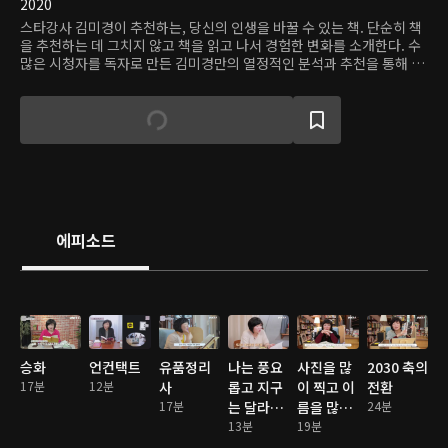
2020
스타강사 김미경이 추천하는, 당신의 인생을 바꿀 수 있는 책. 단순히 책
을 추천하는 데 그치지 않고 책을 읽고 나서 경험한 변화를 소개한다. 수
많은 시청자를 독자로 만든 김미경만의 열정적인 분석과 추천을 통해 좋
은 책을 만나보자.
에피소드
승화
언컨택트
유품정리
나는 풍요
사진을 많
2030 축의
17분
12분
사
롭고 지구
이 찍고 이
전환
17분
는 달라졌
름을 많이
24분
다
13분
불러줘
19분