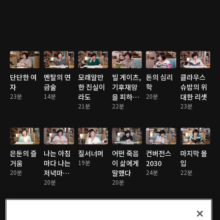
단단한 여
멘탈의 연
모래알만
빌 게이츠,
돈의 심리
클라우스
자
금술
한 진실이
기후재앙
학
슈밥의 위
23분
14분
라도
을 피하는
20분
대한 리셋
21분
법
22분
23분
은둔의 즐
나는 아침
질서너머
어떤 죽음
컨버전스
마지막 몰
거움
마다 나는
19분
이 삶에게
2030
입
20분
저녁마다
말했다
24분
22분
(최종)
20분
20분