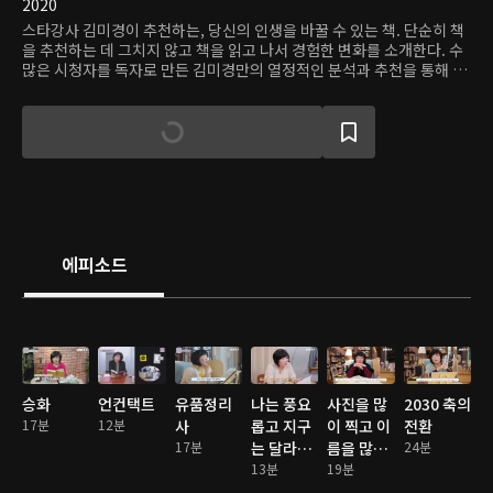
2020
스타강사 김미경이 추천하는, 당신의 인생을 바꿀 수 있는 책. 단순히 책
을 추천하는 데 그치지 않고 책을 읽고 나서 경험한 변화를 소개한다. 수
많은 시청자를 독자로 만든 김미경만의 열정적인 분석과 추천을 통해 좋
은 책을 만나보자.
에피소드
승화
언컨택트
유품정리
나는 풍요
사진을 많
2030 축의
17분
12분
사
롭고 지구
이 찍고 이
전환
17분
는 달라졌
름을 많이
24분
다
13분
불러줘
19분