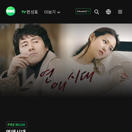
편성표
더보기
PREMIUM
연애시대