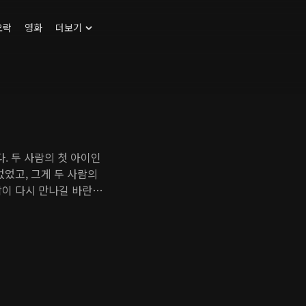
오락
영화
더보기
. 두 사람의 첫 아이인
없었고, 그게 두 사람의
람이 다시 만나길 바란
할 기회는 매번 놓친 채
지켜본다. 과연 두 사람