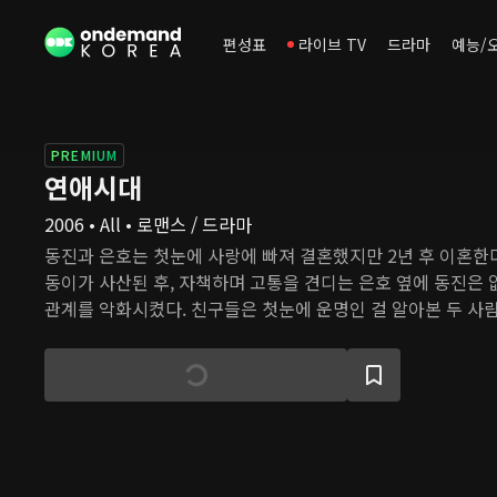
편성표
라이브 TV
드라마
예능/
PREMIUM
연애시대
2006 • All • 로맨스 / 드라마
동진과 은호는 첫눈에 사랑에 빠져 결혼했지만 2년 후 이혼한다
동이가 사산된 후, 자책하며 고통을 견디는 은호 옆에 동진은 
관계를 악화시켰다. 친구들은 첫눈에 운명인 걸 알아본 두 사
다. 동진과 은호 또한 서로에 대한 감정이 남아 있지만 재결합
전 남편이, 전 아내가 누군가를 만나고 헤어지는 과정을 모두 
은 다시 만날 수 있을까?