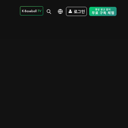
로그인
Free Trial - Sk