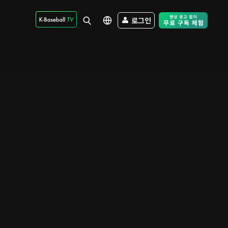
로그인
Free Trial - Sk