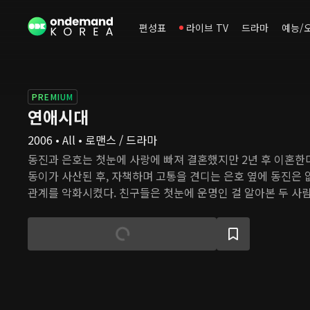
편성표
라이브 TV
드라마
예능/
PREMIUM
연애시대
2006 • All • 로맨스 / 드라마
동진과 은호는 첫눈에 사랑에 빠져 결혼했지만 2년 후 이혼한다
동이가 사산된 후, 자책하며 고통을 견디는 은호 옆에 동진은 
관계를 악화시켰다. 친구들은 첫눈에 운명인 걸 알아본 두 사
다. 동진과 은호 또한 서로에 대한 감정이 남아 있지만 재결합
전 남편이, 전 아내가 누군가를 만나고 헤어지는 과정을 모두 
은 다시 만날 수 있을까?