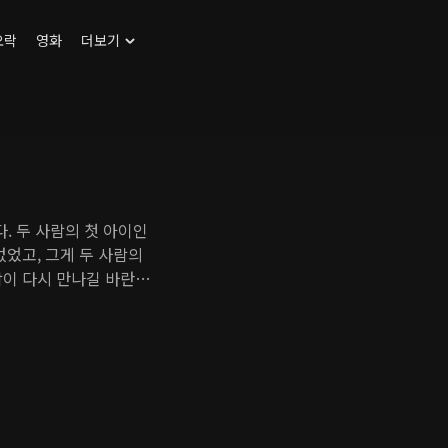
오락
영화
더보기
. 두 사람의 첫 아이인
없었고, 그게 두 사람의
람이 다시 만나길 바란
할 기회는 매번 놓친 채
지켜본다. 과연 두 사람