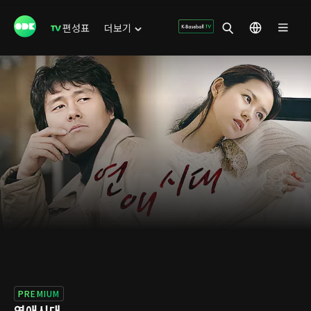
편성표
더보기
PREMIUM
연애시대