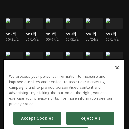
562회
561회
560회
559회
558회
557회
06/21/2026 • 53분
06/14/2026 • 54분
06/07/2026 • 54분
05/31/2026 • 53분
05/24/2026 • 54분
05/17/2026 • 54분
556회
555회
554회
553회
552회
551회
05/10/2026 • 54분
05/03/2026 • 53분
04/26/2026 • 54분
04/19/2026 • 53분
04/12/2026 • 54분
04/05/2026 • 55분
We process your personal information to measure and
improve our sites and service, to assist our marketing
campaigns and to provide personalised content and
advertising. By clicking the button on the right, you can
exercise your privacy rights. For more information see our
550회
549회
548회
547회
546회
545회
privacy notice
03/29/2026 • 54분
03/22/2026 • 54분
03/15/2026 • 54분
03/08/2026 • 54분
03/01/2026 • 54분
02/22/2026 • 54분
Accept Cookies
Reject All