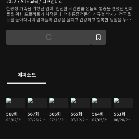
2022 • All • 교육 / 다큐멘터리
한평생 가족을 위했던 엄마. 헌신한 시간만큼 온몸의 통증을 견뎠던 엄마
들을 위한 프로젝트가 시작된다. 척추통증전문의 신규철 박사가 전국 팔
도를 돌아다니며 엄마들의 건강을 살피고 건강하고 행복한 생활을 누릴
수 있는 솔루션을 진행한다.
에피소드
568회
567회
566회
565회
564회
563회
08/02/2026 • 54분
07/26/2026 • 53분
07/19/2026 • 54분
07/12/2026 • 54분
07/05/2026 • 54분
06/28/2026 • 54분