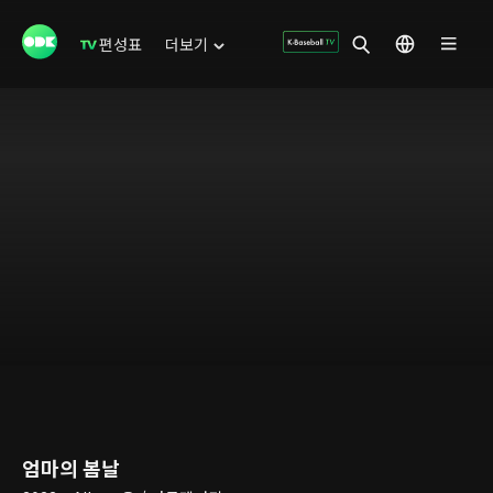
편성표
더보기
엄마의 봄날