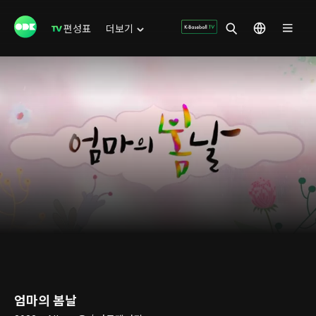
편성표
더보기
엄마의 봄날