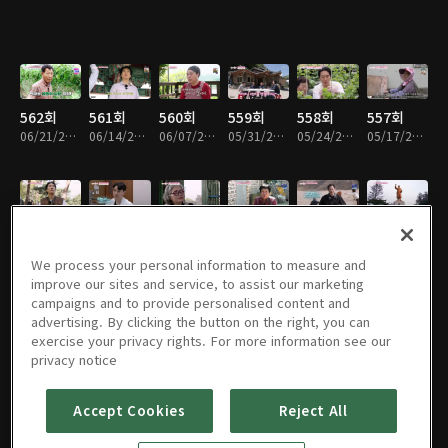
562회
561회
560회
559회
558회
557회
06/21/2026 • 53분
06/14/2026 • 54분
06/07/2026 • 54분
05/31/2026 • 53분
05/24/2026 • 54분
05/17/2026 • 54분
556회
555회
554회
553회
552회
551회
05/10/2026 • 54분
05/03/2026 • 53분
04/26/2026 • 54분
04/19/2026 • 53분
04/12/2026 • 54분
04/05/2026 • 55분
We process your personal information to measure and
improve our sites and service, to assist our marketing
campaigns and to provide personalised content and
advertising. By clicking the button on the right, you can
exercise your privacy rights. For more information see our
550회
549회
548회
547회
546회
545회
privacy notice
03/29/2026 • 54분
03/22/2026 • 54분
03/15/2026 • 54분
03/08/2026 • 54분
03/01/2026 • 54분
02/22/2026 • 54분
Accept Cookies
Reject All