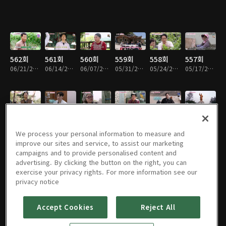
562회
561회
560회
559회
558회
557회
06/21/2026 • 53분
06/14/2026 • 54분
06/07/2026 • 54분
05/31/2026 • 53분
05/24/2026 • 54분
05/17/2026 • 54분
556회
555회
554회
553회
552회
551회
05/10/2026 • 54분
05/03/2026 • 53분
04/26/2026 • 54분
04/19/2026 • 53분
04/12/2026 • 54분
04/05/2026 • 55분
We process your personal information to measure and
improve our sites and service, to assist our marketing
campaigns and to provide personalised content and
advertising. By clicking the button on the right, you can
exercise your privacy rights. For more information see our
550회
549회
548회
547회
546회
545회
privacy notice
03/29/2026 • 54분
03/22/2026 • 54분
03/15/2026 • 54분
03/08/2026 • 54분
03/01/2026 • 54분
02/22/2026 • 54분
Accept Cookies
Reject All