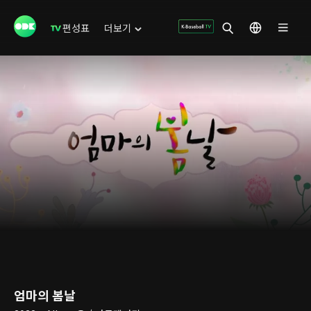
편성표
더보기
엄마의 봄날