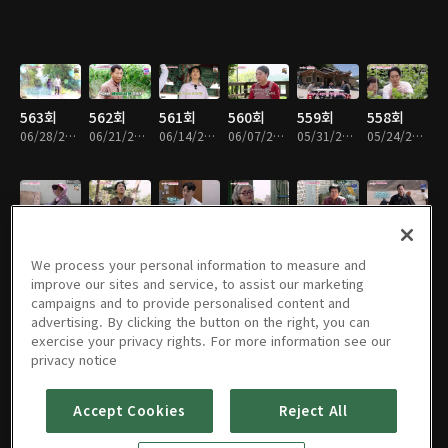
563회
562회
561회
560회
559회
558회
06/28/2026 • 54분
06/21/2026 • 53분
06/14/2026 • 54분
06/07/2026 • 54분
05/31/2026 • 53분
05/24/2026 • 54분
557회
556회
555회
554회
553회
552회
05/17/2026 • 54분
05/10/2026 • 54분
05/03/2026 • 53분
04/26/2026 • 54분
04/19/2026 • 53분
04/12/2026 • 54분
We process your personal information to measure and
improve our sites and service, to assist our marketing
campaigns and to provide personalised content and
advertising. By clicking the button on the right, you can
exercise your privacy rights. For more information see our
551회
550회
549회
548회
547회
546회
privacy notice
04/05/2026 • 55분
03/29/2026 • 54분
03/22/2026 • 54분
03/15/2026 • 54분
03/08/2026 • 54분
03/01/2026 • 54분
Accept Cookies
Reject All