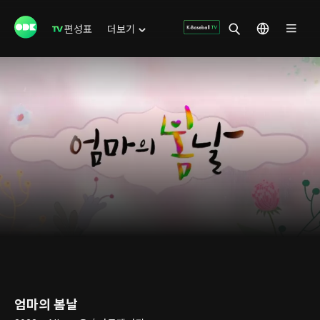
편성표
더보기
엄마의 봄날