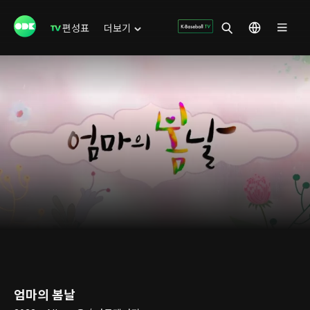
편성표
더보기
엄마의 봄날