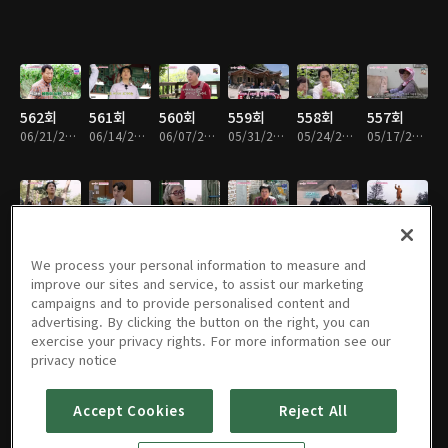
562회
561회
560회
559회
558회
557회
06/21/2026 • 53분
06/14/2026 • 54분
06/07/2026 • 54분
05/31/2026 • 53분
05/24/2026 • 54분
05/17/2026 • 54분
556회
555회
554회
553회
552회
551회
05/10/2026 • 54분
05/03/2026 • 53분
04/26/2026 • 54분
04/19/2026 • 53분
04/12/2026 • 54분
04/05/2026 • 55분
We process your personal information to measure and
improve our sites and service, to assist our marketing
campaigns and to provide personalised content and
advertising. By clicking the button on the right, you can
exercise your privacy rights. For more information see our
550회
549회
548회
547회
546회
545회
privacy notice
03/29/2026 • 54분
03/22/2026 • 54분
03/15/2026 • 54분
03/08/2026 • 54분
03/01/2026 • 54분
02/22/2026 • 54분
Accept Cookies
Reject All