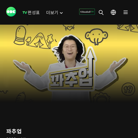
편성표
더보기
꽈추업