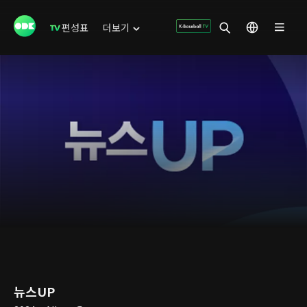
편성표
더보기
뉴스UP