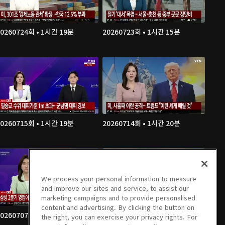
20260724회 • 1시간 19분
20260723회 • 1시간 15분
20260715회 • 1시간 19분
20260714회 • 1시간 20분
We process your personal information to measure
and improve our sites and service, to assist our
marketing campaigns and to provide personalised
content and advertising. By clicking the button on
20260707회 • 1시간 20분
20260706회 • 1시간 19분
the right, you can exercise your privacy rights. For