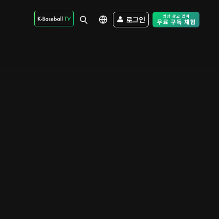
로그인
Free Trial - Sk