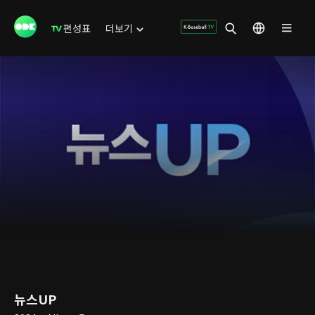
편성표
더보기
뉴스UP