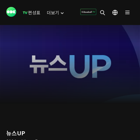
편성표
더보기
뉴스UP