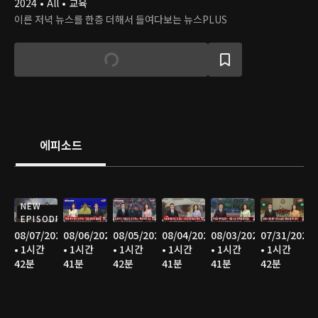
2024 • All • 교육
이른 저녁 뉴스를 한층 더해서 들여다보는 뉴스PLUS
에피소드
NEW
EPISODE
08/07/2026
08/06/2026
08/05/2026
08/04/2026
08/03/2026
07/31/2026
• 1시간
• 1시간
• 1시간
• 1시간
• 1시간
• 1시간
42분
41분
42분
41분
41분
42분