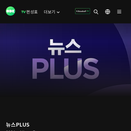
편성표
더보기
뉴스PLUS