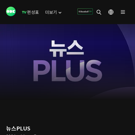
편성표
더보기
뉴스PLUS