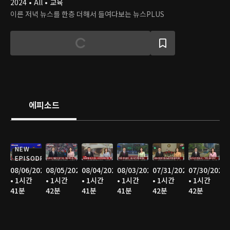
2024 • All • 교육
이른 저녁 뉴스를 한층 더해서 들여다보는 뉴스PLUS
에피소드
NEW
EPISODE
08/06/2026
08/05/2026
08/04/2026
08/03/2026
07/31/2026
07/30/2026
• 1시간
• 1시간
• 1시간
• 1시간
• 1시간
• 1시간
41분
42분
41분
41분
42분
42분