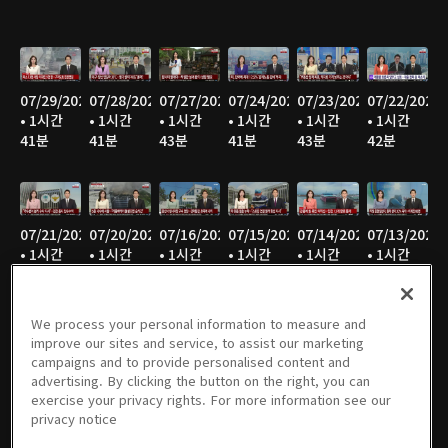
07/29/2026
07/28/2026
07/27/2026
07/24/2026
07/23/2026
07/22/2026
• 1시간
• 1시간
• 1시간
• 1시간
• 1시간
• 1시간
41분
41분
43분
41분
43분
42분
07/21/2026
07/20/2026
07/16/2026
07/15/2026
07/14/2026
07/13/2026
• 1시간
• 1시간
• 1시간
• 1시간
• 1시간
• 1시간
41분
41분
41분
41분
39분
41분
We process your personal information to measure and
improve our sites and service, to assist our marketing
campaigns and to provide personalised content and
07/10/2026
07/09/2026
07/08/2026
07/07/2026
07/06/2026
07/03/2026
advertising. By clicking the button on the right, you can
• 1시간
• 1시간
• 1시간
• 1시간
• 1시간
• 1시간
exercise your privacy rights. For more information see our
44분
41분
34분
41분
41분
42분
privacy notice