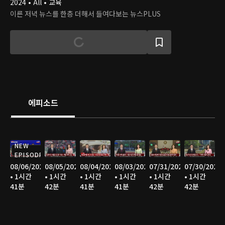
2024 • All • 교육
이른 저녁 뉴스를 한층 더해서 들여다보는 뉴스PLUS
에피소드
NEW
EPISODE
08/06/2026
08/05/2026
08/04/2026
08/03/2026
07/31/2026
07/30/2026
• 1시간
• 1시간
• 1시간
• 1시간
• 1시간
• 1시간
41분
42분
41분
41분
42분
42분