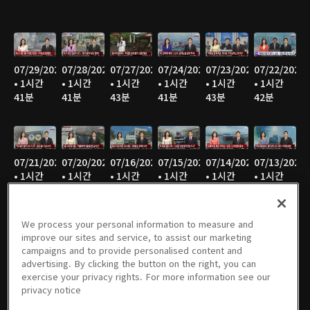
07/29/2026
07/28/2026
07/27/2026
07/24/2026
07/23/2026
07/22/2026
• 1시간
• 1시간
• 1시간
• 1시간
• 1시간
• 1시간
41분
41분
43분
41분
43분
42분
07/21/2026
07/20/2026
07/16/2026
07/15/2026
07/14/2026
07/13/2026
• 1시간
• 1시간
• 1시간
• 1시간
• 1시간
• 1시간
41분
41분
41분
41분
39분
41분
We process your personal information to measure and
improve our sites and service, to assist our marketing
campaigns and to provide personalised content and
07/10/2026
07/09/2026
07/08/2026
07/07/2026
07/06/2026
07/03/2026
advertising. By clicking the button on the right, you can
• 1시간
• 1시간
• 1시간
• 1시간
• 1시간
• 1시간
exercise your privacy rights. For more information see our
44분
41분
34분
41분
41분
42분
privacy notice