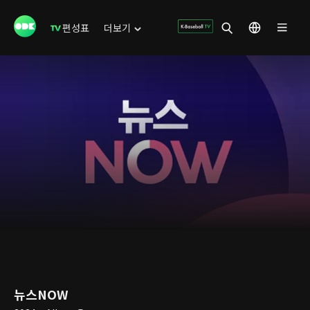
편성표
더보기
뉴스NOW