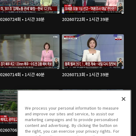
20260724회 • 1시간 38분
20260722회 • 1시간 39분
20260714회 • 1시간 40분
20260713회 • 1시간 39분
We process your personal information to measure
and improve our sites and service, to assist our
marketing campaigns and to provide personalised
content and advertising. By clicking the button on
20260706회 • 1시간 39분
20260703회 • 1시간 38분
the right, you can exercise your privacy rights. For