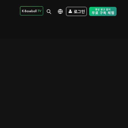
로그인
Free Trial - Sk