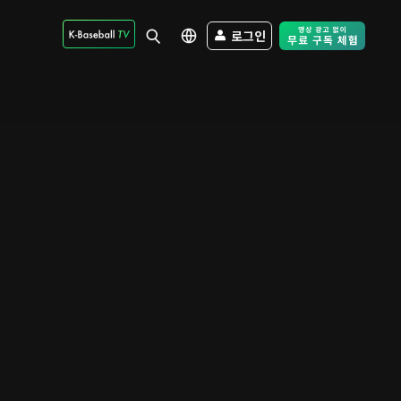
로그인
Free Trial - Sk