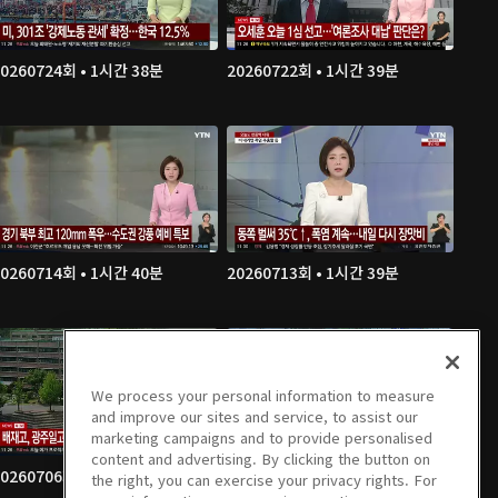
20260724회 • 1시간 38분
20260722회 • 1시간 39분
20260714회 • 1시간 40분
20260713회 • 1시간 39분
We process your personal information to measure
and improve our sites and service, to assist our
marketing campaigns and to provide personalised
content and advertising. By clicking the button on
20260706회 • 1시간 39분
20260703회 • 1시간 38분
the right, you can exercise your privacy rights. For