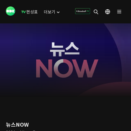
편성표
더보기
뉴스NOW