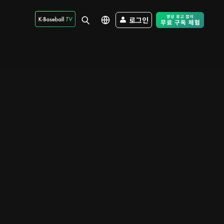
로그인
Free Trial - Sk