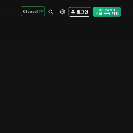
로그인
Free Trial - Sk