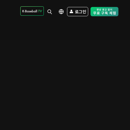
로그인
Free Trial - Sk