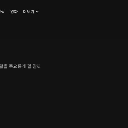
오락
영화
더보기
생활을 풍요롭게 할 알짜