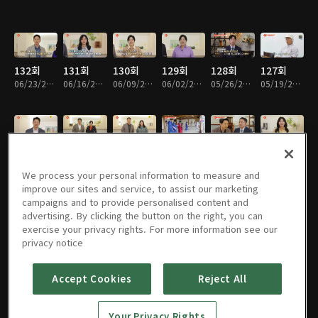
132회
131회
130회
129회
128회
127회
06/23/2026 • 36분
06/16/2026 • 37분
06/09/2026 • 36분
06/02/2026 • 36분
05/26/2026 • 36분
05/19/2026 • 36분
126회
125회
124회
123회
122회
121회
05/12/2026 • 36분
05/05/2026 • 36분
04/28/2026 • 37분
04/21/2026 • 36분
04/14/2026 • 36분
04/07/2026 • 36분
We process your personal information to measure and
improve our sites and service, to assist our marketing
campaigns and to provide personalised content and
advertising. By clicking the button on the right, you can
exercise your privacy rights. For more information see our
120회
119회
118회
117회
116회
115회
privacy notice
03/31/2026 • 36분
03/24/2026 • 36분
03/17/2026 • 37분
03/10/2026 • 36분
03/03/2026 • 36분
02/24/2026 • 36분
Accept Cookies
Reject All
114회
113회
112회
111회
110회
109회
Your Privacy Rights