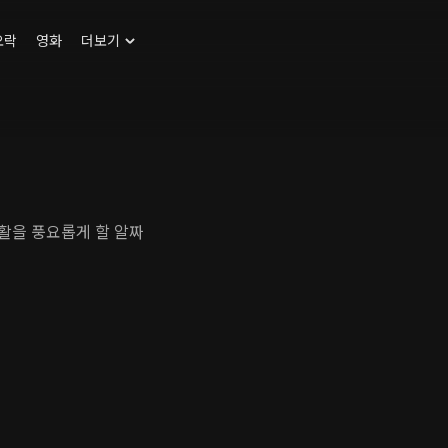
오락
영화
더보기
생활을 풍요롭게 할 알짜