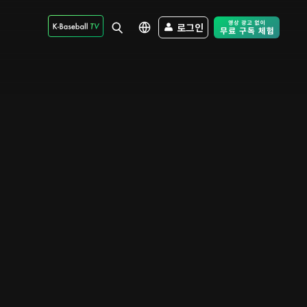
로그인
Free Trial - Sk