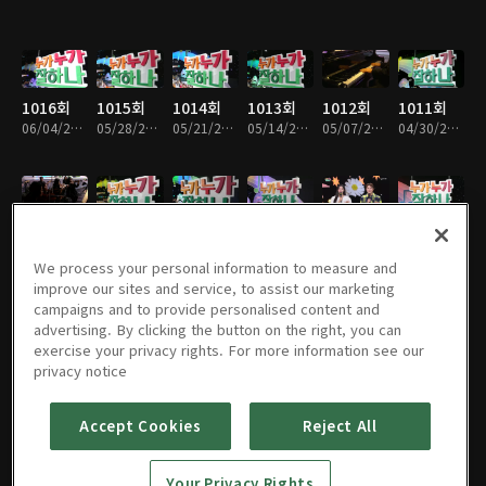
1016회
1015회
1014회
1013회
1012회
1011회
06/04/2026 • 58분
05/28/2026 • 57분
05/21/2026 • 57분
05/14/2026 • 58분
05/07/2026 • 57분
04/30/2026 • 58분
1010회
1009회
1008회
1007회
1006회
1005회
04/23/2026 • 57분
04/16/2026 • 57분
04/09/2026 • 58분
04/02/2026 • 57분
03/26/2026 • 59분
03/19/2026 • 58분
We process your personal information to measure and
improve our sites and service, to assist our marketing
campaigns and to provide personalised content and
advertising. By clicking the button on the right, you can
exercise your privacy rights. For more information see our
1004회
1003회
1002회
1001회
1000회
999회
privacy notice
03/12/2026 • 58분
03/05/2026 • 58분
02/26/2026 • 59분
02/19/2026 • 58분
02/12/2026 • 58분
02/05/2026 • 57분
Accept Cookies
Reject All
998회
997회
996회
995회
994회
993회
Your Privacy Rights