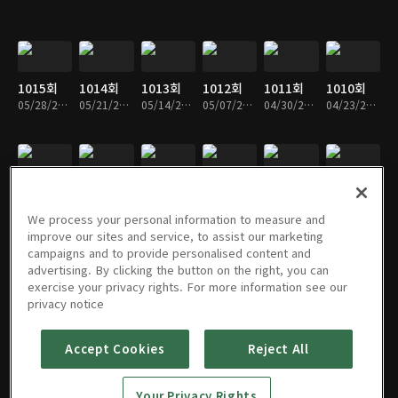
1015회
1014회
1013회
1012회
1011회
1010회
05/28/2026 • 57분
05/21/2026 • 57분
05/14/2026 • 58분
05/07/2026 • 57분
04/30/2026 • 58분
04/23/2026 • 57분
1009회
1008회
1007회
1006회
1005회
1004회
04/16/2026 • 57분
04/09/2026 • 58분
04/02/2026 • 57분
03/26/2026 • 59분
03/19/2026 • 58분
03/12/2026 • 58분
We process your personal information to measure and
improve our sites and service, to assist our marketing
campaigns and to provide personalised content and
advertising. By clicking the button on the right, you can
exercise your privacy rights. For more information see our
1003회
1002회
1001회
1000회
999회
998회
privacy notice
03/05/2026 • 58분
02/26/2026 • 59분
02/19/2026 • 58분
02/12/2026 • 58분
02/05/2026 • 57분
01/29/2026 • 58분
Accept Cookies
Reject All
997회
996회
995회
994회
993회
992회
Your Privacy Rights