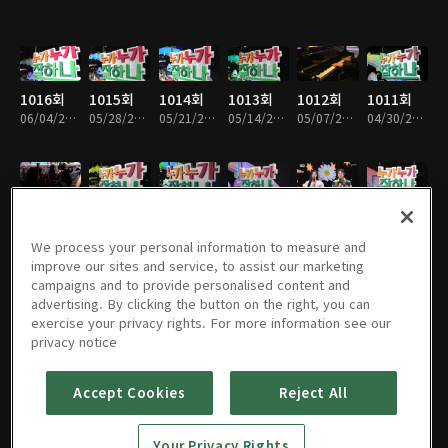
1016회
1015회
1014회
1013회
1012회
1011회
06/04/2026 • 58분
05/28/2026 • 57분
05/21/2026 • 57분
05/14/2026 • 58분
05/07/2026 • 57분
04/30/2026 • 58분
1010회
1009회
1008회
1007회
1006회
1005회
04/23/2026 • 57분
04/16/2026 • 57분
04/09/2026 • 58분
04/02/2026 • 57분
03/26/2026 • 59분
03/19/2026 • 58분
We process your personal information to measure and
improve our sites and service, to assist our marketing
campaigns and to provide personalised content and
advertising. By clicking the button on the right, you can
exercise your privacy rights. For more information see our
1004회
1003회
1002회
1001회
1000회
999회
privacy notice
03/12/2026 • 58분
03/05/2026 • 58분
02/26/2026 • 59분
02/19/2026 • 58분
02/12/2026 • 58분
02/05/2026 • 57분
Accept Cookies
Reject All
998회
997회
996회
995회
994회
993회
Your Privacy Rights