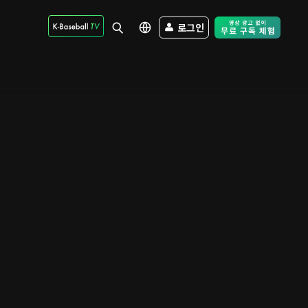
로그인
Free Trial - Sk