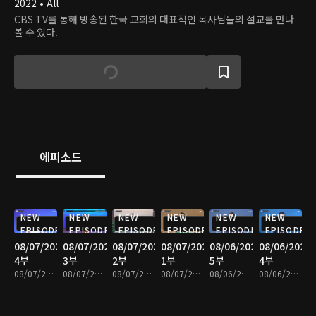
2022 • All
CBS TV를 통해 방송된 한국 교회의 대표적인 목사님들의 설교를 만나
볼 수 있다.
에피소드
NEW
NEW
NEW
NEW
NEW
NEW
EPISODE
EPISODE
EPISODE
EPISODE
EPISODE
EPISODE
08/07/2026
08/07/2026
08/07/2026
08/07/2026
08/06/2026
08/06/2026
4부
3부
2부
1부
5부
4부
08/07/2026 • 24분
08/07/2026 • 25분
08/07/2026 • 25분
08/07/2026 • 25분
08/06/2026 • 25분
08/06/2026 • 25분