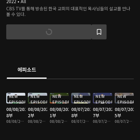
2022 • All
CBS TV를 통해 방송된 한국 교회의 대표적인 목사님들의 설교를 만나
볼 수 있다.
에피소드
NEW
NEW
NEW
NEW
NEW
NEW
EPISODE
EPISODE
EPISODE
EPISODE
EPISODE
EPISODE
08/08/2026
08/08/2026
08/08/2026
08/07/2026
08/07/2026
08/07/2026
8부
2부
1부
8부
7부
5부
08/08/2026 • 25분
08/08/2026 • 25분
08/08/2026 • 25분
08/07/2026 • 25분
08/07/2026 • 25분
08/07/2026 • 25분