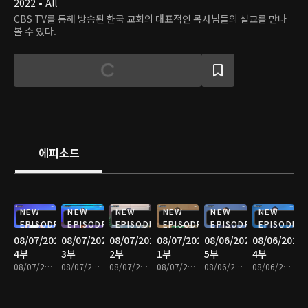
2022 • All
CBS TV를 통해 방송된 한국 교회의 대표적인 목사님들의 설교를 만나
볼 수 있다.
에피소드
NEW
NEW
NEW
NEW
NEW
NEW
EPISODE
EPISODE
EPISODE
EPISODE
EPISODE
EPISODE
08/07/2026
08/07/2026
08/07/2026
08/07/2026
08/06/2026
08/06/2026
4부
3부
2부
1부
5부
4부
08/07/2026 • 24분
08/07/2026 • 25분
08/07/2026 • 25분
08/07/2026 • 25분
08/06/2026 • 25분
08/06/2026 • 25분