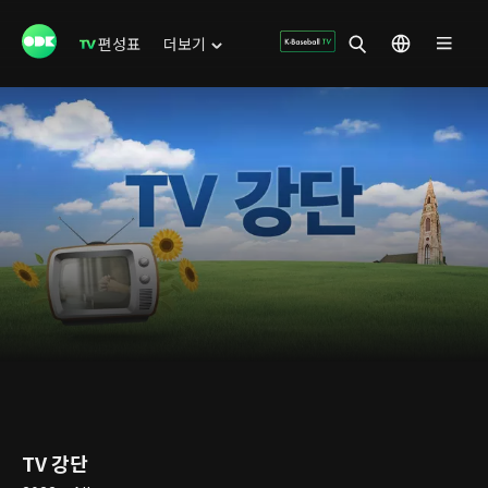
편성표
더보기
TV 강단