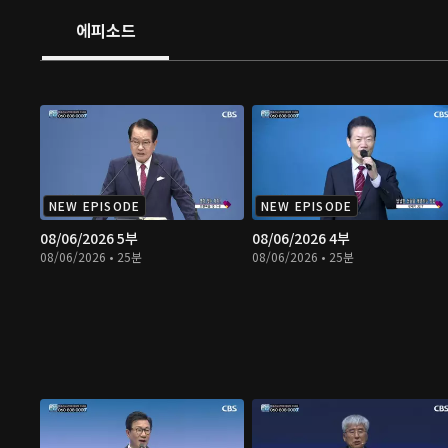
에피소드
NEW EPISODE
NEW EPISODE
08/06/2026 5부
08/06/2026 4부
08/06/2026 • 25분
08/06/2026 • 25분