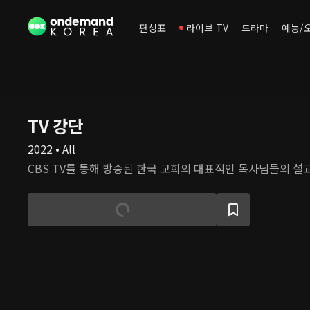
편성표
라이브 TV
드라마
예능/
TV 강단
2022 • All
CBS TV를 통해 방송된 한국 교회의 대표적인 목사님들의 설교