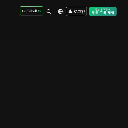
로그인
Free Trial - Sk