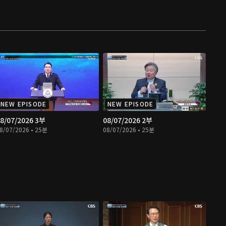
NEW EPISODE
NEW EPISODE
8/07/2026 3부
08/07/2026 2부
8/07/2026 • 25분
08/07/2026 • 25분