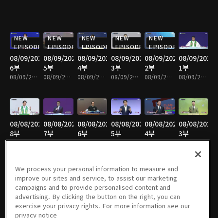
NEW
NEW
NEW
NEW
NEW
EPISODE
EPISODE
EPISODE
EPISODE
EPISODE
08/09/2026
08/09/2026
08/09/2026
08/09/2026
08/09/2026
08/09/2026
6부
5부
4부
3부
2부
1부
08/09/2026 • 25분
08/09/2026 • 25분
08/09/2026 • 25분
08/09/2026 • 25분
08/09/2026 • 25분
08/09/2026 • 25분
08/08/2026
08/08/2026
08/08/2026
08/08/2026
08/08/2026
08/08/2026
8부
7부
6부
5부
4부
3부
08/08/2026 • 25분
08/08/2026 • 25분
08/08/2026 • 25분
08/08/2026 • 25분
08/08/2026 • 25분
08/08/2026 • 25분
We process your personal information to measure and
improve our sites and service, to assist our marketing
campaigns and to provide personalised content and
08/08/2026
08/08/2026
08/07/2026
08/07/2026
08/07/2026
08/07/2026
advertising. By clicking the button on the right, you can
2부
1부
8부
7부
5부
4부
exercise your privacy rights. For more information see our
08/08/2026 • 25분
08/08/2026 • 25분
08/07/2026 • 25분
08/07/2026 • 25분
08/07/2026 • 25분
08/07/2026 • 24분
privacy notice