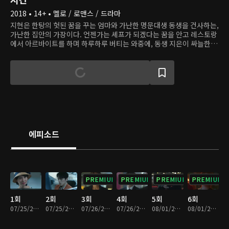
2018 • 14+ • 멜로 / 로맨스 / 드라마
지현은 한탕의 헛된 꿈을 꾸는 엄마와 가난한 명문대생 동생을 건사하는,
가난한 집안의 가장이다. 언젠가는 셰프가 되겠다는 꿈을 안고 레스토랑
에서 아르바이트를 하며 하루하루 버티는 와중에, 동생 지은이 싸늘한 시
신이 되어 돌아온다. 동생의 죽음에 괴로워하던 때, 6년간 지현의 옆에
있어줬던 남자친구 민석이 지현을 떠난다. 하루하루 버티며 동생의 죽음
에 대한 진실을 밝히려 뛰어다니는 지현의 앞에 재벌 2세 수호가 나타난
다. 수호는 지현의 주위를 맴돌며 지현이 하는 일을 돕는 듯하지만, 지현
에게 모든 것을 말하진 않는다. 결국 지현은 모두가 필사적으로 은폐하려
한 진실을 알게 되는데...
에피소드
PREMIUM
PREMIUM
PREMIUM
PREMIUM
1회
2회
3회
4회
5회
6회
07/25/2018 • 31분
07/25/2018 • 29분
07/26/2018 • 31분
07/26/2018 • 28분
08/01/2018 • 29분
08/01/2018 • 30분