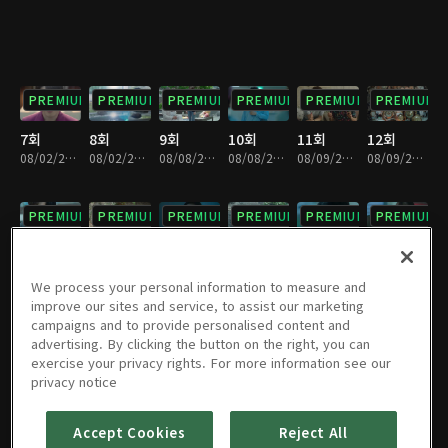
PREMIUM
PREMIUM
PREMIUM
PREMIUM
PREMIUM
PREMIUM
7회
8회
9회
10회
11회
12회
08/02/2018 • 29분
08/02/2018 • 31분
08/08/2018 • 31분
08/08/2018 • 30분
08/09/2018 • 30분
08/09/2018 • 30분
PREMIUM
PREMIUM
PREMIUM
PREMIUM
PREMIUM
PREMIUM
13회
14회
15회
16회
17회
18회
08/16/2018 • 30분
08/16/2018 • 30분
08/22/2018 • 31분
08/22/2018 • 29분
08/29/2018 • 30분
08/29/2018 • 31분
We process your personal information to measure and
improve our sites and service, to assist our marketing
campaigns and to provide personalised content and
PREMIUM
PREMIUM
PREMIUM
PREMIUM
PREMIUM
PREMIUM
advertising. By clicking the button on the right, you can
exercise your privacy rights. For more information see our
19회
20회
21회
22회
23회
24회
privacy notice
08/30/2018 • 28분
08/30/2018 • 31분
09/05/2018 • 29분
09/05/2018 • 30분
09/06/2018 • 32분
09/06/2018 • 28분
Accept Cookies
Reject All
PREMIUM
PREMIUM
PREMIUM
PREMIUM
PREMIUM
PREMIUM