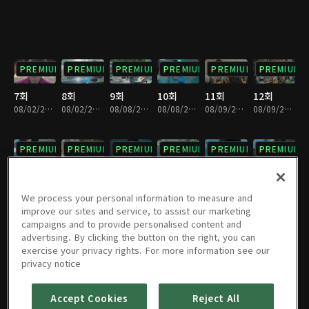
PREMIUM
PREMIUM
PREMIUM
PREMIUM
PREMIUM
PREMIUM
7회
8회
9회
10회
11회
12회
08/02/2018 • 29분
08/02/2018 • 31분
08/08/2018 • 31분
08/08/2018 • 30분
08/09/2018 • 30분
08/09/2018 • 30분
PREMIUM
PREMIUM
PREMIUM
PREMIUM
PREMIUM
PREMIUM
13회
14회
15회
16회
17회
18회
08/16/2018 • 30분
08/16/2018 • 30분
08/22/2018 • 31분
08/22/2018 • 29분
08/29/2018 • 30분
08/29/2018 • 31분
We process your personal information to measure and
improve our sites and service, to assist our marketing
campaigns and to provide personalised content and
PREMIUM
PREMIUM
PREMIUM
PREMIUM
PREMIUM
PREMIUM
advertising. By clicking the button on the right, you can
exercise your privacy rights. For more information see our
19회
20회
21회
22회
23회
24회
privacy notice
08/30/2018 • 28분
08/30/2018 • 31분
09/05/2018 • 29분
09/05/2018 • 30분
09/06/2018 • 32분
09/06/2018 • 28분
Accept Cookies
Reject All
PREMIUM
PREMIUM
PREMIUM
PREMIUM
PREMIUM
PREMIUM