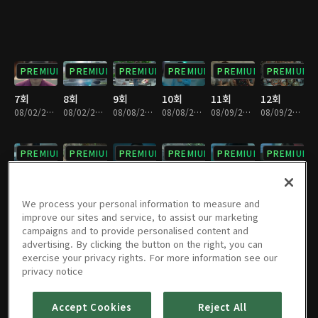
PREMIUM
PREMIUM
PREMIUM
PREMIUM
PREMIUM
PREMIUM
7회
8회
9회
10회
11회
12회
08/02/2018 • 29분
08/02/2018 • 31분
08/08/2018 • 31분
08/08/2018 • 30분
08/09/2018 • 30분
08/09/2018 • 30분
PREMIUM
PREMIUM
PREMIUM
PREMIUM
PREMIUM
PREMIUM
13회
14회
15회
16회
17회
18회
08/16/2018 • 30분
08/16/2018 • 30분
08/22/2018 • 31분
08/22/2018 • 29분
08/29/2018 • 30분
08/29/2018 • 31분
We process your personal information to measure and
improve our sites and service, to assist our marketing
campaigns and to provide personalised content and
PREMIUM
PREMIUM
PREMIUM
PREMIUM
PREMIUM
PREMIUM
advertising. By clicking the button on the right, you can
exercise your privacy rights. For more information see our
19회
20회
21회
22회
23회
24회
privacy notice
08/30/2018 • 28분
08/30/2018 • 31분
09/05/2018 • 29분
09/05/2018 • 30분
09/06/2018 • 32분
09/06/2018 • 28분
Accept Cookies
Reject All
PREMIUM
PREMIUM
PREMIUM
PREMIUM
PREMIUM
PREMIUM