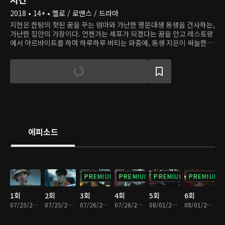
2018 • 14+ • 멜로 / 로맨스 / 드라마
지현은 한탕의 헛된 꿈을 꾸는 엄마와 가난한 명문대생 동생을 건사하는,
가난한 집안의 가장이다. 언젠가는 셰프가 되겠다는 꿈을 안고 레스토랑
에서 아르바이트를 하며 하루하루 버티는 와중에, 동생 지은이 싸늘한 시
신이 되어 돌아온다. 동생의 죽음에 괴로워하던 때, 6년간 지현의 옆에
있어줬던 남자친구 민석이 지현을 떠난다. 하루하루 버티며 동생의 죽음
에 대한 진실을 밝히려 뛰어다니는 지현의 앞에 재벌 2세 수호가 나타난
다. 수호는 지현의 주위를 맴돌며 지현이 하는 일을 돕는 듯하지만, 지현
에게 모든 것을 말하진 않는다. 결국 지현은 모두가 필사적으로 은폐하려
한 진실을 알게 되는데...
에피소드
PREMIUM
PREMIUM
PREMIUM
PREMIUM
1회
2회
3회
4회
5회
6회
07/25/2018 • 31분
07/25/2018 • 29분
07/26/2018 • 31분
07/26/2018 • 28분
08/01/2018 • 29분
08/01/2018 • 30분